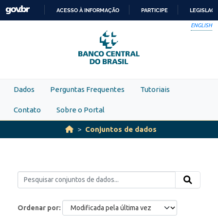
Skip to main content
ACESSO À INFORMAÇÃO
PARTICIPE
LEGISLAÇ
IR
ENGLISH
PARA
O
CONTEÚDO
Dados
Perguntas Frequentes
Tutoriais
Contato
Sobre o Portal
Conjuntos de dados
Ordenar por