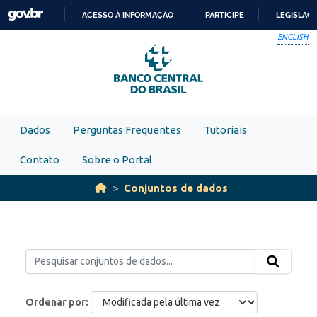
Skip to main content
ACESSO À INFORMAÇÃO
PARTICIPE
LEGISLAÇ
IR
ENGLISH
PARA
O
CONTEÚDO
Dados
Perguntas Frequentes
Tutoriais
Contato
Sobre o Portal
Conjuntos de dados
Ordenar por