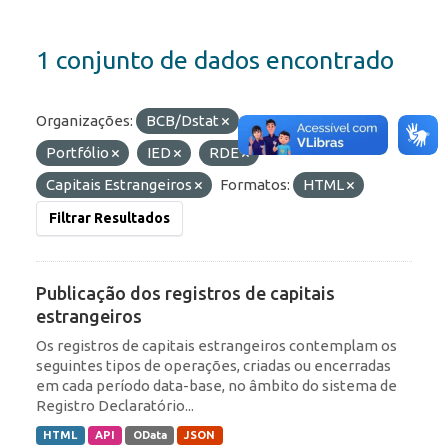
1 conjunto de dados encontrado
Organizações:
BCB/Dstat
Etiquetas:
Portfólio
IED
RDE
Capitais Estrangeiros
Formatos:
HTML
Filtrar Resultados
Publicação dos registros de capitais
estrangeiros
Os registros de capitais estrangeiros contemplam os
seguintes tipos de operações, criadas ou encerradas
em cada período data-base, no âmbito do sistema de
Registro Declaratório...
HTML
API
OData
JSON