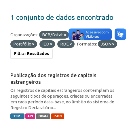
1 conjunto de dados encontrado
Organizações:
BCB/Dstat
Etiquetas:
Portfólio
IED
RDE
Formatos:
JSON
Filtrar Resultados
Publicação dos registros de capitais
estrangeiros
Os registros de capitais estrangeiros contemplam os
seguintes tipos de operações, criadas ou encerradas
em cada período data-base, no âmbito do sistema de
Registro Declaratório...
HTML
API
OData
JSON