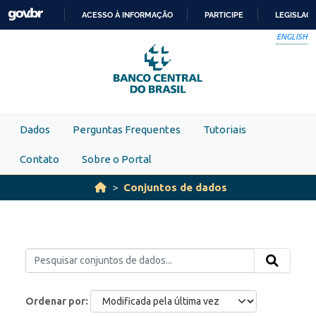
Skip to main content
ACESSO À INFORMAÇÃO
PARTICIPE
LEGISLAÇ
IR
ENGLISH
PARA
O
CONTEÚDO
Dados
Perguntas Frequentes
Tutoriais
Contato
Sobre o Portal
Conjuntos de dados
Ordenar por