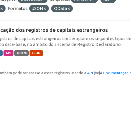
F
Formatos:
JSON
OData
icação dos registros de capitais estrangeiros
gistros de capitais estrangeiros contemplam os seguintes tipos d
do data-base, no âmbito do sistema de Registro Declaratório...
L
API
OData
JSON
ambém pode ter acesso a esses registros usando a
API
(veja
Documentação d