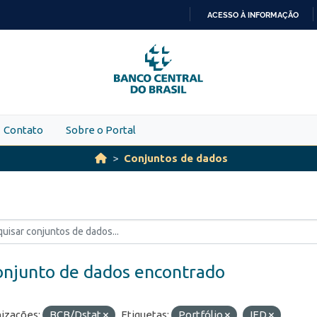
ACESSO À INFORMAÇÃO
IR
PARA
O
CONTEÚDO
Contato
Sobre o Portal
Conjuntos de dados
onjunto de dados encontrado
izações:
BCB/Dstat
Etiquetas:
Portfólio
IED