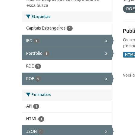
essa busca
RO
Etiquetas
Capitais Estrangeiros
1
Publ
Os re
IED
x
1
perío
Portfólio
x
1
HTM
RDE
1
Você t
ROF
x
1
Formatos
API
1
HTML
1
JSON
x
1