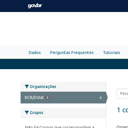
Skip to main content
Dados
Perguntas Frequentes
Tutoriais
Organizações
BCB/Dstat
x
1
1 c
Grupos
Organ
Não há Grupos que correspondam a