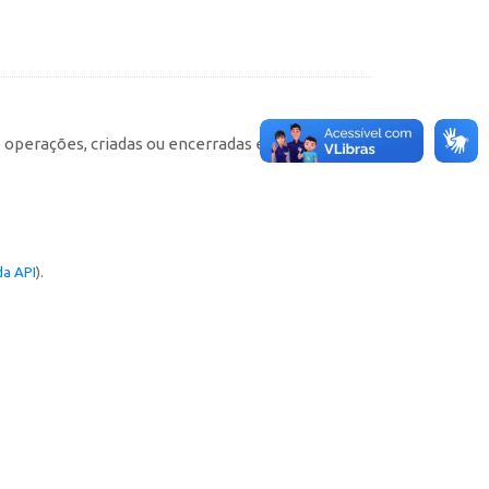
e operações, criadas ou encerradas em cada
a API
).