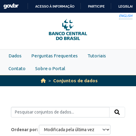
Skip to main content
ACESSO À INFORMAÇÃO
PARTICIPE
LEGISLAÇ
IR
ENGLISH
PARA
O
CONTEÚDO
Dados
Perguntas Frequentes
Tutoriais
Contato
Sobre o Portal
Conjuntos de dados
Ordenar por