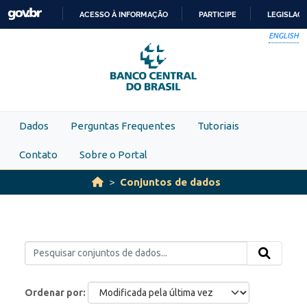
Skip to main content
ACESSO À INFORMAÇÃO
PARTICIPE
LEGISLAÇ
IR
ENGLISH
PARA
O
CONTEÚDO
Dados
Perguntas Frequentes
Tutoriais
Contato
Sobre o Portal
Conjuntos de dados
Ordenar por