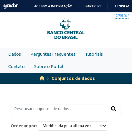
Skip to main content
ACESSO À INFORMAÇÃO
PARTICIPE
LEGISLAÇ
IR
ENGLISH
PARA
O
CONTEÚDO
Dados
Perguntas Frequentes
Tutoriais
Contato
Sobre o Portal
Conjuntos de dados
Ordenar por