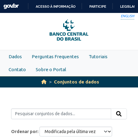
Skip to main content
ACESSO À INFORMAÇÃO
PARTICIPE
LEGISLAÇ
IR
ENGLISH
PARA
O
CONTEÚDO
Dados
Perguntas Frequentes
Tutoriais
Contato
Sobre o Portal
Conjuntos de dados
Ordenar por