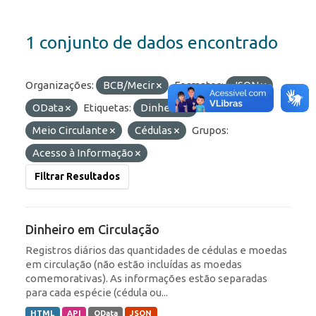
1 conjunto de dados encontrado
Organizações:
BCB/Mecir
Formatos:
JSON
OData
Etiquetas:
Dinheiro
Meio Circulante
Cédulas
Grupos:
Acesso à Informação
Filtrar Resultados
Dinheiro em Circulação
Registros diários das quantidades de cédulas e moedas
em circulação (não estão incluídas as moedas
comemorativas). As informações estão separadas
para cada espécie (cédula ou...
HTML
API
OData
JSON