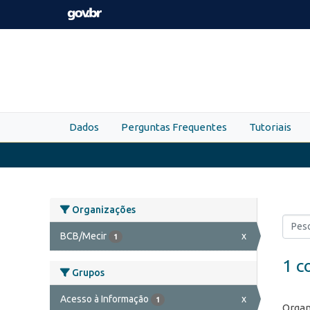
Skip to main content
Dados
Perguntas Frequentes
Tutoriais
Organizações
BCB/Mecir
x
1
1 c
Grupos
Acesso à Informação
x
1
Organ