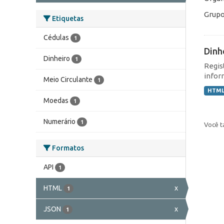
Grupo
Etiquetas
Cédulas
1
Dinh
Dinheiro
1
Regis
infor
Meio Circulante
1
HTM
Moedas
1
Numerário
1
Você t
Formatos
API
1
HTML
x
1
JSON
x
1