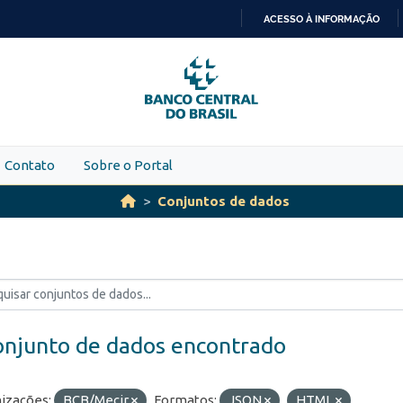
ACESSO À INFORMAÇÃO
IR
PARA
O
CONTEÚDO
Contato
Sobre o Portal
Conjuntos de dados
onjunto de dados encontrado
izações:
BCB/Mecir
Formatos:
JSON
HTML