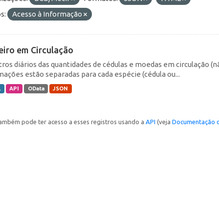
s:
Acesso à Informação
eiro em Circulação
tros diários das quantidades de cédulas e moedas em circulação (
mações estão separadas para cada espécie (cédula ou...
L
API
OData
JSON
ambém pode ter acesso a esses registros usando a
API
(veja
Documentação d