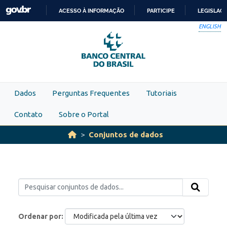
Skip to main content
ACESSO À INFORMAÇÃO
PARTICIPE
LEGISLAÇ
IR
ENGLISH
PARA
O
CONTEÚDO
Dados
Perguntas Frequentes
Tutoriais
Contato
Sobre o Portal
Conjuntos de dados
Ordenar por