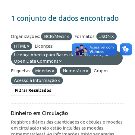
1 conjunto de dados encontrado
Organizações:
BCB/Mecir
Formatos:
JSON
HTML
Licenças:
Licença Aberta para Bases de Dados (ODbL) do
Open Data Commons
Etiquetas:
Moedas
Numerário
Grupos:
Acesso à Informação
Filtrar Resultados
Dinheiro em Circulação
Registros diários das quantidades de cédulas e moedas
em circulação (não estão incluídas as moedas
comemorativas). As informações estão separadas