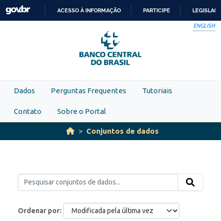
Skip to main content
ACESSO À INFORMAÇÃO
PARTICIPE
LEGISLAÇ
IR
ENGLISH
PARA
O
CONTEÚDO
Dados
Perguntas Frequentes
Tutoriais
Contato
Sobre o Portal
Conjuntos de dados
Ordenar por