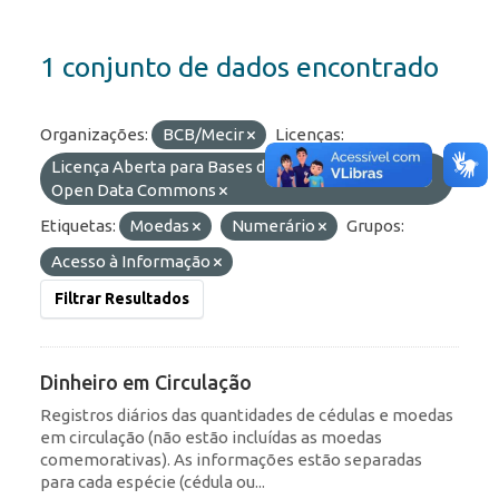
1 conjunto de dados encontrado
Organizações:
BCB/Mecir
Licenças:
Licença Aberta para Bases de Dados (ODbL) do
Open Data Commons
Etiquetas:
Moedas
Numerário
Grupos:
Acesso à Informação
Filtrar Resultados
Dinheiro em Circulação
Registros diários das quantidades de cédulas e moedas
em circulação (não estão incluídas as moedas
comemorativas). As informações estão separadas
para cada espécie (cédula ou...