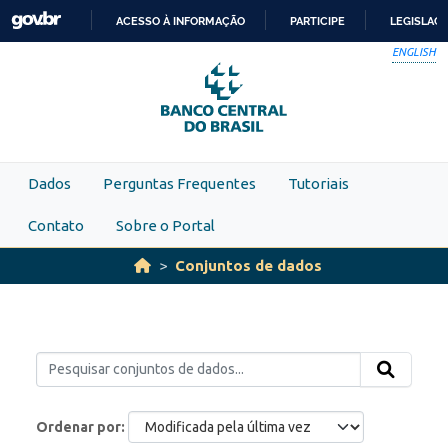
Skip to main content
ACESSO À INFORMAÇÃO
PARTICIPE
LEGISLAÇ
IR
ENGLISH
PARA
O
CONTEÚDO
Dados
Perguntas Frequentes
Tutoriais
Contato
Sobre o Portal
Conjuntos de dados
Ordenar por