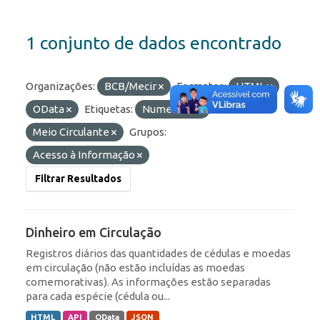
1 conjunto de dados encontrado
Organizações:
BCB/Mecir
Formatos:
HTML
OData
Etiquetas:
Numerário
Meio Circulante
Grupos:
Acesso à Informação
Filtrar Resultados
Dinheiro em Circulação
Registros diários das quantidades de cédulas e moedas
em circulação (não estão incluídas as moedas
comemorativas). As informações estão separadas
para cada espécie (cédula ou...
HTML
API
OData
JSON