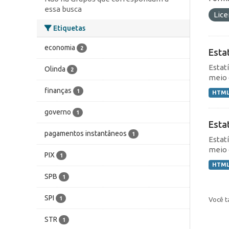
essa busca
Lic
Etiquetas
economia
2
Esta
Estat
Olinda
2
meio 
finanças
1
HTM
governo
1
Esta
pagamentos instantâneos
1
Estat
meio 
PIX
1
HTM
SPB
1
SPI
1
Você t
STR
1