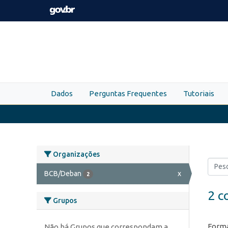
Skip to main content
Dados
Perguntas Frequentes
Tutoriais
Organizações
BCB/Deban
x
2
2 c
Grupos
Forma
Não há Grupos que correspondam a