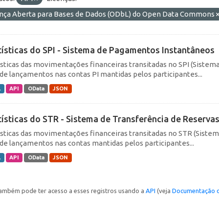
ença Aberta para Bases de Dados (ODbL) do Open Data Commons
tísticas do SPI - Sistema de Pagamentos Instantâneos
ísticas das movimentações financeiras transitadas no SPI (Siste
de lançamentos nas contas PI mantidas pelos participantes...
L
API
OData
JSON
tísticas do STR - Sistema de Transferência de Reserva
ísticas das movimentações financeiras transitadas no STR (Siste
de lançamentos nas contas mantidas pelos participantes...
L
API
OData
JSON
ambém pode ter acesso a esses registros usando a
API
(veja
Documentação d