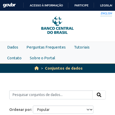
Skip to main content
ACESSO À INFORMAÇÃO
PARTICIPE
LEGISLAÇ
IR
ENGLISH
PARA
O
CONTEÚDO
Dados
Perguntas Frequentes
Tutoriais
Contato
Sobre o Portal
Conjuntos de dados
Ordenar por