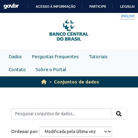
Skip to main content
ACESSO À INFORMAÇÃO
PARTICIPE
LEGISLAÇ
IR
ENGLISH
PARA
O
CONTEÚDO
Dados
Perguntas Frequentes
Tutoriais
Contato
Sobre o Portal
Conjuntos de dados
Ordenar por