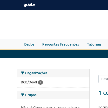
Skip to main content
Dados
Perguntas Frequentes
Tutoriais
Organizações
BCB/Deorf
1
1 c
Grupos
Forma
Não há Grupos que correspondam a