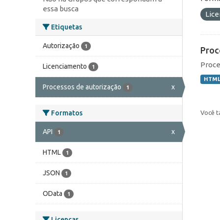
essa busca
Lic
Etiquetas
Autorização
1
Proc
Proce
Licenciamento
1
HTM
Processos de autorização
x
1
Você t
Formatos
API
x
1
HTML
1
JSON
1
OData
1
Licenças