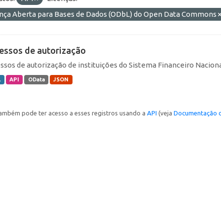
ença Aberta para Bases de Dados (ODbL) do Open Data Commons
essos de autorização
ssos de autorização de instituições do Sistema Financeiro Naciona
L
API
OData
JSON
ambém pode ter acesso a esses registros usando a
API
(veja
Documentação d