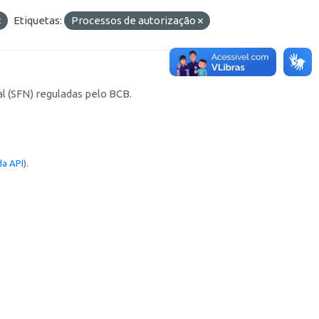
Etiquetas:
Processos de autorização
l (SFN) reguladas pelo BCB.
a API
).