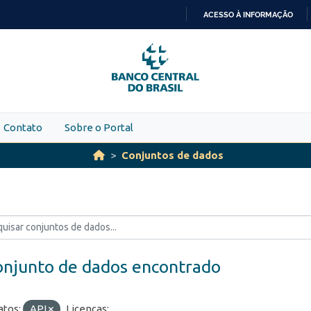
ACESSO À INFORMAÇÃO
IR
PARA
O
CONTEÚDO
Contato
Sobre o Portal
Conjuntos de dados
onjunto de dados encontrado
tos:
API
Licenças: