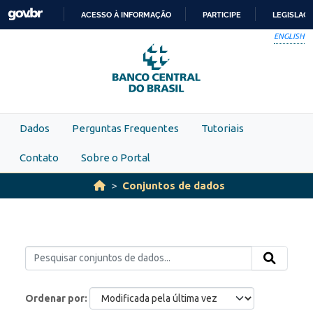
Skip to main content
ACESSO À INFORMAÇÃO
PARTICIPE
LEGISLAÇ
IR
ENGLISH
PARA
O
CONTEÚDO
Dados
Perguntas Frequentes
Tutoriais
Contato
Sobre o Portal
Conjuntos de dados
Ordenar por