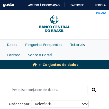
Skip to main content
ACESSO À INFORMAÇÃO
PARTICIPE
LEGISLAÇ
IR
ENGLISH
PARA
O
CONTEÚDO
Dados
Perguntas Frequentes
Tutoriais
Contato
Sobre o Portal
Conjuntos de dados
Ordenar por