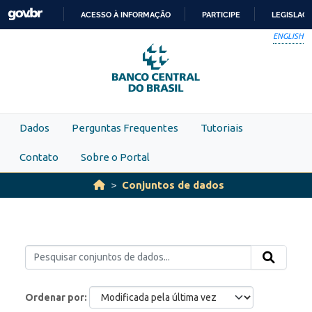
Skip to main content
ACESSO À INFORMAÇÃO
PARTICIPE
LEGISLAÇ
IR
ENGLISH
PARA
O
CONTEÚDO
Dados
Perguntas Frequentes
Tutoriais
Contato
Sobre o Portal
Conjuntos de dados
Ordenar por