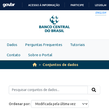
Skip to main content
ACESSO À INFORMAÇÃO
PARTICIPE
LEGISLAÇ
IR
ENGLISH
PARA
O
CONTEÚDO
Dados
Perguntas Frequentes
Tutoriais
Contato
Sobre o Portal
Conjuntos de dados
Ordenar por