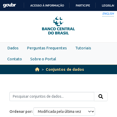
Skip to main content
ACESSO À INFORMAÇÃO
PARTICIPE
LEGISLAÇ
IR
ENGLISH
PARA
O
CONTEÚDO
Dados
Perguntas Frequentes
Tutoriais
Contato
Sobre o Portal
Conjuntos de dados
Ordenar por