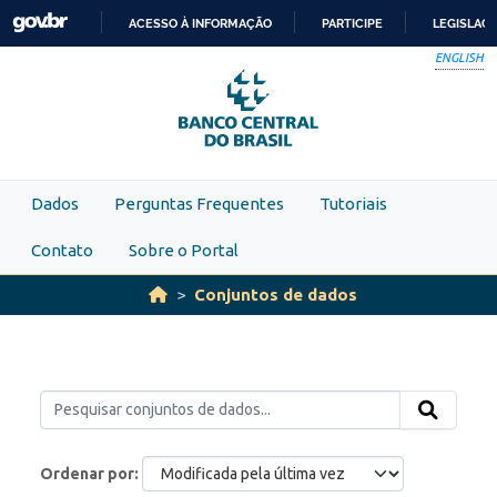
Skip to main content
ACESSO À INFORMAÇÃO
PARTICIPE
LEGISLAÇ
IR
ENGLISH
PARA
O
CONTEÚDO
Dados
Perguntas Frequentes
Tutoriais
Contato
Sobre o Portal
Conjuntos de dados
Ordenar por