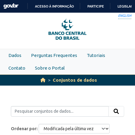
Skip to main content
ACESSO À INFORMAÇÃO
PARTICIPE
LEGISLAÇ
IR
ENGLISH
PARA
O
CONTEÚDO
Dados
Perguntas Frequentes
Tutoriais
Contato
Sobre o Portal
Conjuntos de dados
Ordenar por