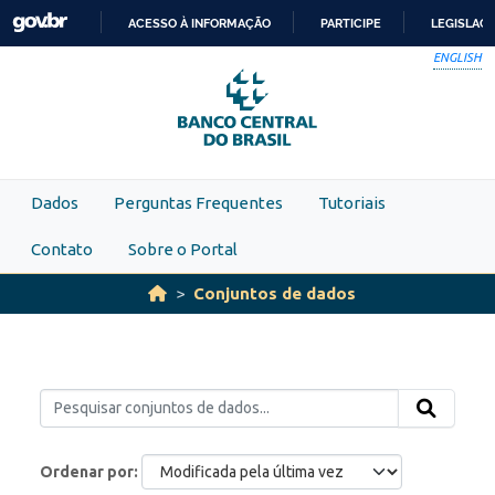
Skip to main content
ACESSO À INFORMAÇÃO
PARTICIPE
LEGISLAÇ
IR
ENGLISH
PARA
O
CONTEÚDO
Dados
Perguntas Frequentes
Tutoriais
Contato
Sobre o Portal
Conjuntos de dados
Ordenar por