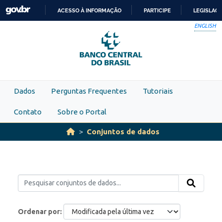
Skip to main content
ACESSO À INFORMAÇÃO
PARTICIPE
LEGISLAÇ
IR
ENGLISH
PARA
O
CONTEÚDO
Dados
Perguntas Frequentes
Tutoriais
Contato
Sobre o Portal
Conjuntos de dados
Ordenar por