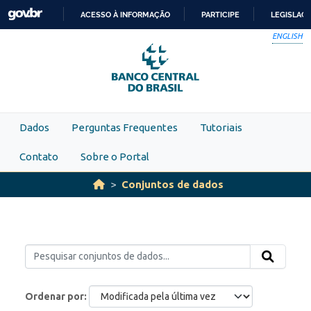
Skip to main content
ACESSO À INFORMAÇÃO
PARTICIPE
LEGISLAÇ
IR
ENGLISH
PARA
O
CONTEÚDO
Dados
Perguntas Frequentes
Tutoriais
Contato
Sobre o Portal
Conjuntos de dados
Ordenar por