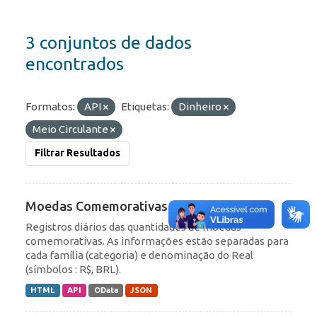
3 conjuntos de dados
encontrados
Formatos:
API
Etiquetas:
Dinheiro
Meio Circulante
Filtrar Resultados
Moedas Comemorativas
Registros diários das quantidades de moedas
comemorativas. As informações estão separadas para
cada família (categoria) e denominação do Real
(símbolos : R$, BRL).
HTML
API
OData
JSON