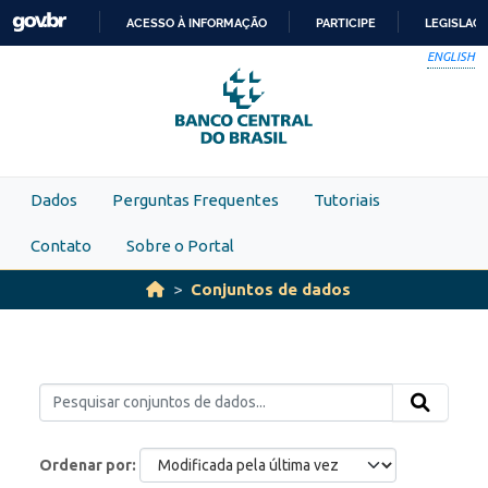
Skip to main content
ACESSO À INFORMAÇÃO
PARTICIPE
LEGISLAÇ
IR
ENGLISH
PARA
O
CONTEÚDO
Dados
Perguntas Frequentes
Tutoriais
Contato
Sobre o Portal
Conjuntos de dados
Ordenar por