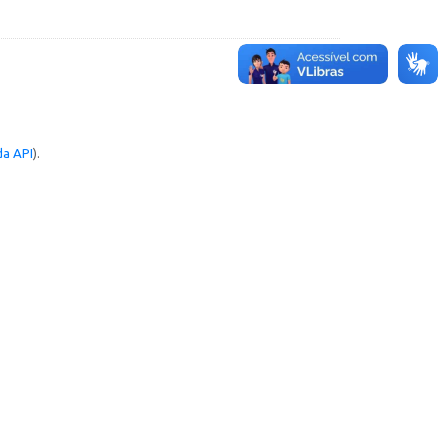
a API
).