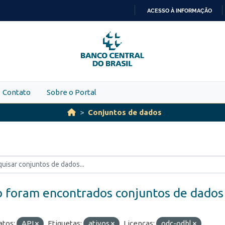
ACESSO À INFORMAÇÃO
IR
PARA
O
CONTEÚDO
Contato
Sobre o Portal
Conjuntos de dados
 foram encontrados conjuntos de dados
tos:
API
Etiquetas:
ativos
Licenças:
odc-odbl