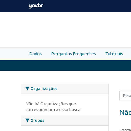
Skip to main content
Dados
Perguntas Frequentes
Tutoriais
Organizações
Não há Organizações que
correspondam a essa busca
Não
Grupos
Forma