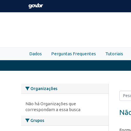
Skip to main content
Dados
Perguntas Frequentes
Tutoriais
Organizações
Não há Organizações que
correspondam a essa busca
Não
Grupos
Forma