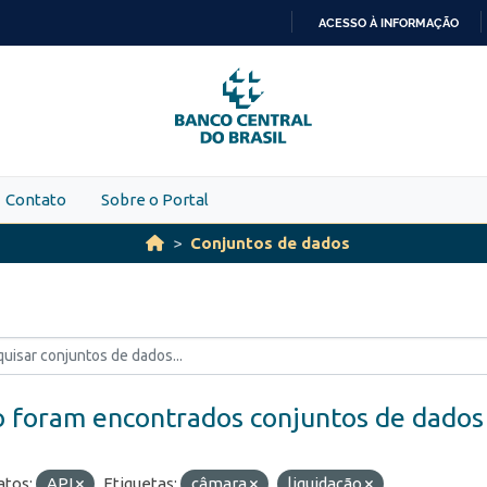
ACESSO À INFORMAÇÃO
IR
PARA
O
CONTEÚDO
Contato
Sobre o Portal
Conjuntos de dados
 foram encontrados conjuntos de dados
tos:
API
Etiquetas:
câmara
liquidação