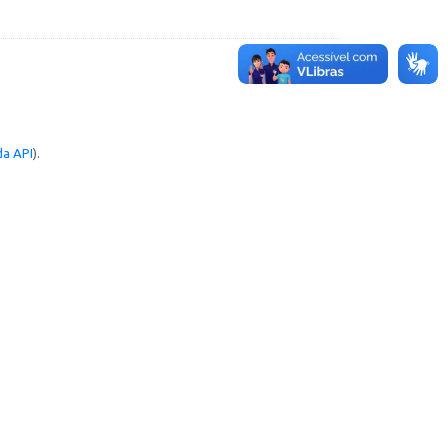
a API
).