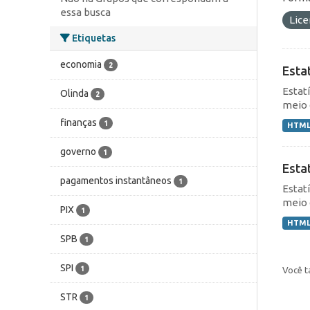
essa busca
Lic
Etiquetas
economia
2
Esta
Estat
Olinda
2
meio 
finanças
1
HTM
governo
1
Esta
pagamentos instantâneos
1
Estat
meio 
PIX
1
HTM
SPB
1
SPI
1
Você t
STR
1