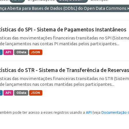
ença Aberta para Bases de Dados (ODbL) do Open Data Commons
tísticas do SPI - Sistema de Pagamentos Instantâneos
ísticas das movimentações financeiras transitadas no SPI (Siste
de lançamentos nas contas PI mantidas pelos participantes...
L
API
OData
JSON
tísticas do STR - Sistema de Transferência de Reserva
ísticas das movimentações financeiras transitadas no STR (Siste
de lançamentos nas contas mantidas pelos participantes...
L
API
OData
JSON
ambém pode ter acesso a esses registros usando a
API
(veja
Documentação d