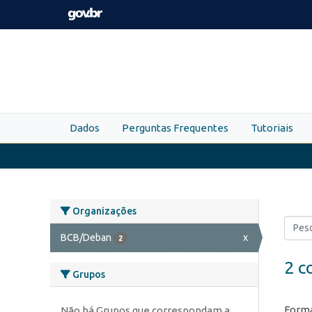
Skip to main content
Dados
Perguntas Frequentes
Tutoriais
Organizações
BCB/Deban
x
2
2 c
Grupos
Forma
Não há Grupos que correspondam a