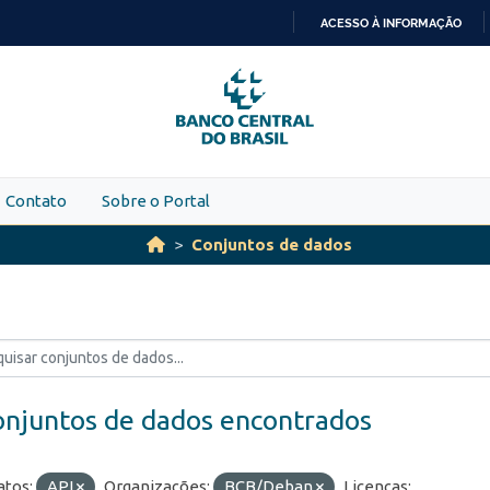
ACESSO À INFORMAÇÃO
IR
PARA
O
CONTEÚDO
Contato
Sobre o Portal
Conjuntos de dados
onjuntos de dados encontrados
tos:
API
Organizações:
BCB/Deban
Licenças: