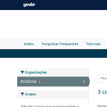
Skip to main content
Dados
Perguntas Frequentes
Tutoriais
Organizações
BCB/Dstat
x
3
3 c
Grupos
Forma
Não há Grupos que correspondam a