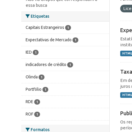
essa busca
Lic
Etiquetas
Capitais Estrangeiros
1
Expe
Estat
Expectativas de Mercado
1
instit
IED
1
HTM
indicadores de crédito
1
Taxa
Olinda
1
Em de
juros 
Portfólio
1
HTM
RDE
1
Publ
ROF
1
Os re
perío
Formatos