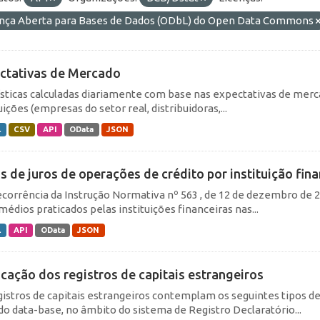
ença Aberta para Bases de Dados (ODbL) do Open Data Commons
ctativas de Mercado
ísticas calculadas diariamente com base nas expectativas de merc
uições (empresas do setor real, distribuidoras,...
L
CSV
API
OData
JSON
s de juros de operações de crédito por instituição fina
corrência da Instrução Normativa nº 563 , de 12 de dezembro de 20
médios praticados pelas instituições financeiras nas...
L
API
OData
JSON
icação dos registros de capitais estrangeiros
gistros de capitais estrangeiros contemplam os seguintes tipos d
do data-base, no âmbito do sistema de Registro Declaratório...