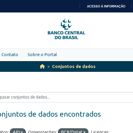
ACESSO À INFORMAÇÃO
IR
PARA
O
CONTEÚDO
Contato
Sobre o Portal
Conjuntos de dados
onjuntos de dados encontrados
tos:
API
Organizações:
BCB/Dstat
Licenças: