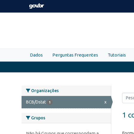
Skip to main content
Dados
Perguntas Frequentes
Tutoriais
Organizações
BCB/Dstat
x
1
1 c
Grupos
Forma
Não há Grupos que correspondam a