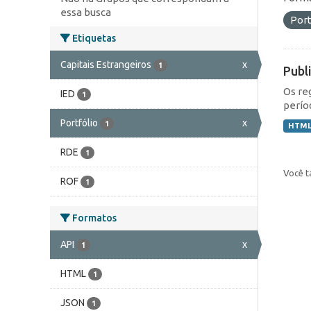
essa busca
Port
Etiquetas
Capitais Estrangeiros
x
1
Publ
Os re
IED
1
perío
Portfólio
x
1
HTM
RDE
1
Você t
ROF
1
Formatos
API
x
1
HTML
1
JSON
1