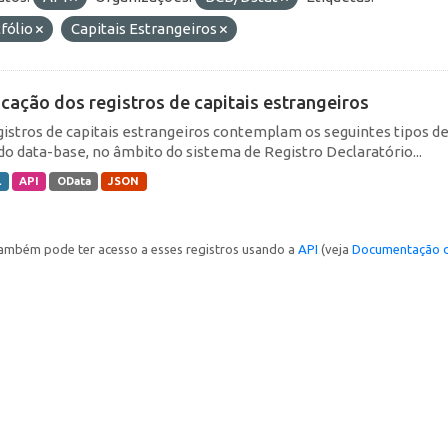
fólio
Capitais Estrangeiros
icação dos registros de capitais estrangeiros
gistros de capitais estrangeiros contemplam os seguintes tipos d
do data-base, no âmbito do sistema de Registro Declaratório...
L
API
OData
JSON
ambém pode ter acesso a esses registros usando a
API
(veja
Documentação d