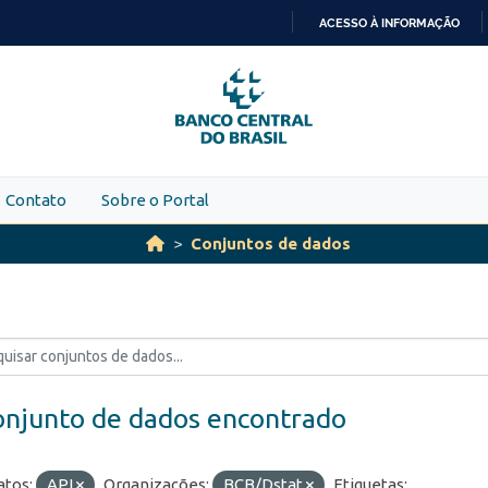
ACESSO À INFORMAÇÃO
IR
PARA
O
CONTEÚDO
Contato
Sobre o Portal
Conjuntos de dados
onjunto de dados encontrado
tos:
API
Organizações:
BCB/Dstat
Etiquetas: