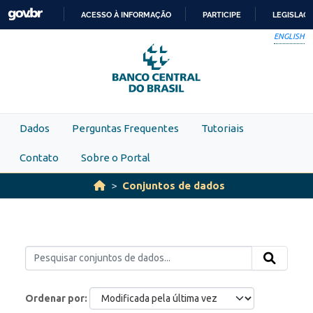
Skip to main content
ACESSO À INFORMAÇÃO
PARTICIPE
LEGISLAÇ
IR
ENGLISH
PARA
O
CONTEÚDO
Dados
Perguntas Frequentes
Tutoriais
Contato
Sobre o Portal
Conjuntos de dados
Ordenar por