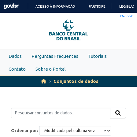
Skip to main content
ACESSO À INFORMAÇÃO
PARTICIPE
LEGISLAÇ
IR
ENGLISH
PARA
O
CONTEÚDO
Dados
Perguntas Frequentes
Tutoriais
Contato
Sobre o Portal
Conjuntos de dados
Ordenar por