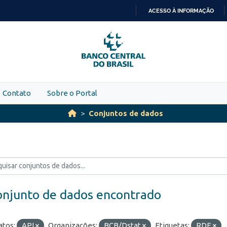
ACESSO À INFORMAÇÃO
IR
PARA
O
CONTEÚDO
Contato
Sobre o Portal
Conjuntos de dados
onjunto de dados encontrado
tos:
API
Organizações:
BCB/Dstat
Etiquetas:
RDE