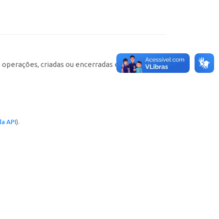
e operações, criadas ou encerradas em cada
a API
).