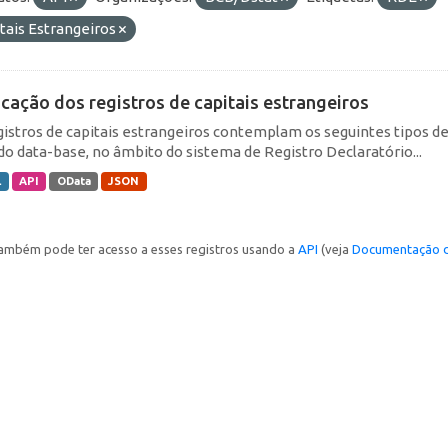
tais Estrangeiros
icação dos registros de capitais estrangeiros
gistros de capitais estrangeiros contemplam os seguintes tipos d
do data-base, no âmbito do sistema de Registro Declaratório...
L
API
OData
JSON
ambém pode ter acesso a esses registros usando a
API
(veja
Documentação d