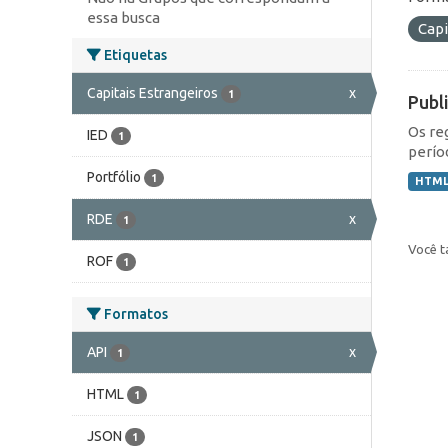
essa busca
Capi
Etiquetas
Capitais Estrangeiros
x
1
Publ
Os re
IED
1
perío
Portfólio
1
HTM
RDE
x
1
Você t
ROF
1
Formatos
API
x
1
HTML
1
JSON
1