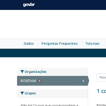
Skip to main content
Dados
Perguntas Frequentes
Tutoriais
Organizações
BCB/Dstat
x
1
1 c
Grupos
Forma
Não há Grupos que correspondam a