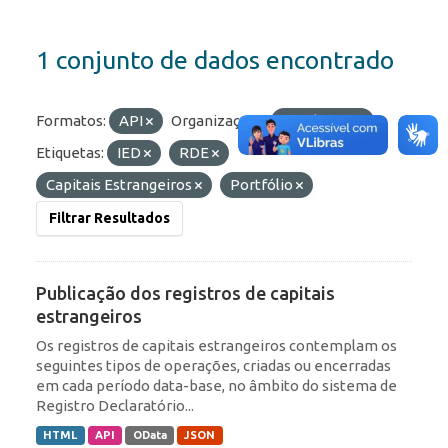
1 conjunto de dados encontrado
Formatos:
API
Organizações:
BCB/Dstat
Etiquetas:
IED
RDE
Capitais Estrangeiros
Portfólio
Filtrar Resultados
Publicação dos registros de capitais
estrangeiros
Os registros de capitais estrangeiros contemplam os
seguintes tipos de operações, criadas ou encerradas
em cada período data-base, no âmbito do sistema de
Registro Declaratório...
HTML
API
OData
JSON