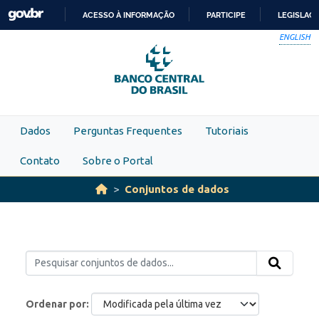
Skip to main content
ACESSO À INFORMAÇÃO
PARTICIPE
LEGISLAÇ
IR
ENGLISH
PARA
O
CONTEÚDO
Dados
Perguntas Frequentes
Tutoriais
Contato
Sobre o Portal
Conjuntos de dados
Ordenar por