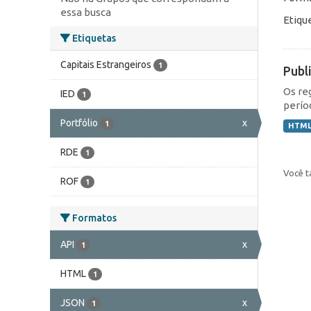
essa busca
Etiqu
Etiquetas
Capitais Estrangeiros
1
Publ
Os re
IED
1
perío
Portfólio
x
1
HTM
RDE
1
Você t
ROF
1
Formatos
API
x
1
HTML
1
JSON
x
1