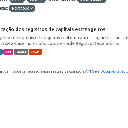
etas:
Portfólio
icação dos registros de capitais estrangeiros
gistros de capitais estrangeiros contemplam os seguintes tipos d
do data-base, no âmbito do sistema de Registro Declaratório...
L
API
OData
JSON
ambém pode ter acesso a esses registros usando a
API
(veja
Documentação d