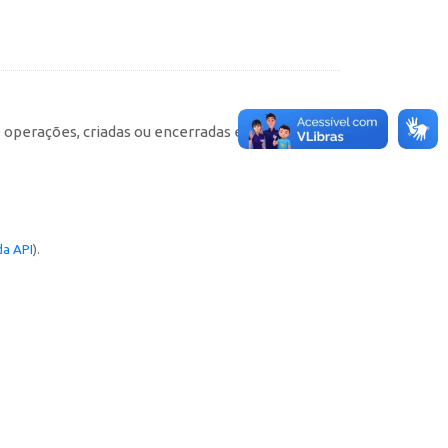
e operações, criadas ou encerradas em cada
a API
).