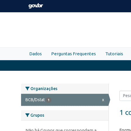
Skip to main content
Dados
Perguntas Frequentes
Tutoriais
Organizações
BCB/Dstat
x
1
1 c
Grupos
Forma
Não há Grupos que correspondam a