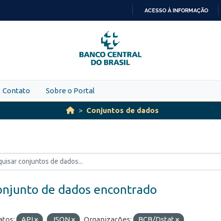
ACESSO À INFORMAÇÃO
IR
PARA
O
CONTEÚDO
Contato
Sobre o Portal
Conjuntos de dados
onjunto de dados encontrado
tos:
API
JSON
Organizações:
BCB/Dstat