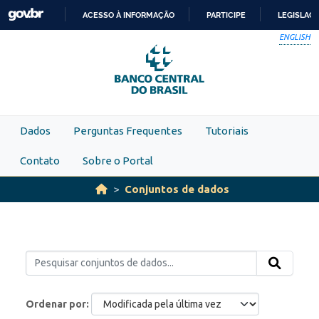
Skip to main content
ACESSO À INFORMAÇÃO
PARTICIPE
LEGISLAÇ
IR
ENGLISH
PARA
O
CONTEÚDO
Dados
Perguntas Frequentes
Tutoriais
Contato
Sobre o Portal
Conjuntos de dados
Ordenar por