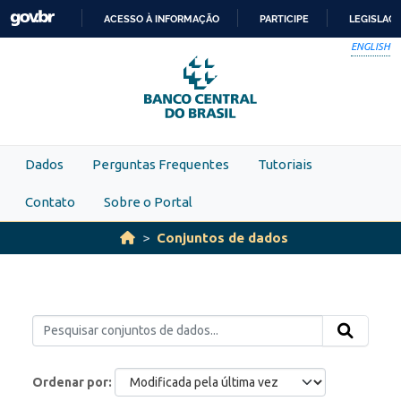
Skip to main content
ACESSO À INFORMAÇÃO
PARTICIPE
LEGISLAÇ
IR
ENGLISH
PARA
O
CONTEÚDO
Dados
Perguntas Frequentes
Tutoriais
Contato
Sobre o Portal
Conjuntos de dados
Ordenar por