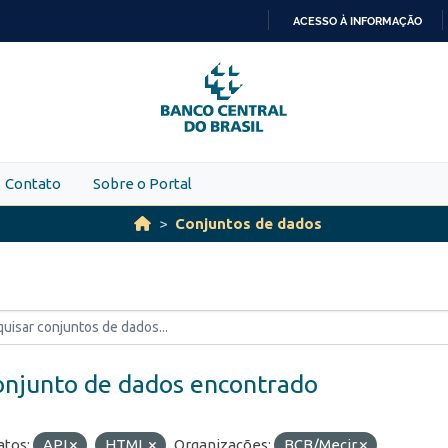
ACESSO À INFORMAÇÃO
IR
PARA
O
CONTEÚDO
Contato
Sobre o Portal
Conjuntos de dados
onjunto de dados encontrado
tos:
API
HTML
Organizações:
BCB/Mecir