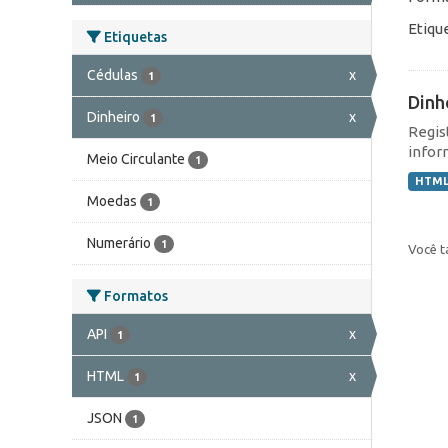
Etiqu
Etiquetas
Cédulas
x
1
Dinh
Dinheiro
x
1
Regis
infor
Meio Circulante
1
HTM
Moedas
1
Numerário
1
Você t
Formatos
API
x
1
HTML
x
1
JSON
1