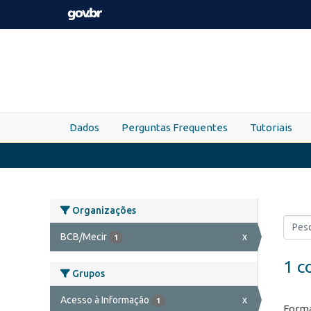
Skip to main content
Dados
Perguntas Frequentes
Tutoriais
Organizações
BCB/Mecir
x
1
1 c
Grupos
Acesso à Informação
x
1
Forma