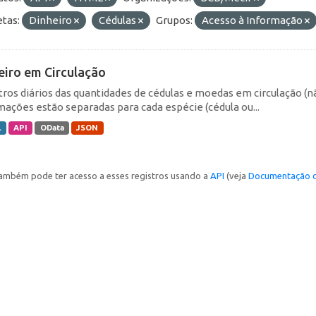
etas:
Dinheiro
Cédulas
Grupos:
Acesso à Informação
eiro em Circulação
tros diários das quantidades de cédulas e moedas em circulação (
mações estão separadas para cada espécie (cédula ou...
L
API
OData
JSON
ambém pode ter acesso a esses registros usando a
API
(veja
Documentação d