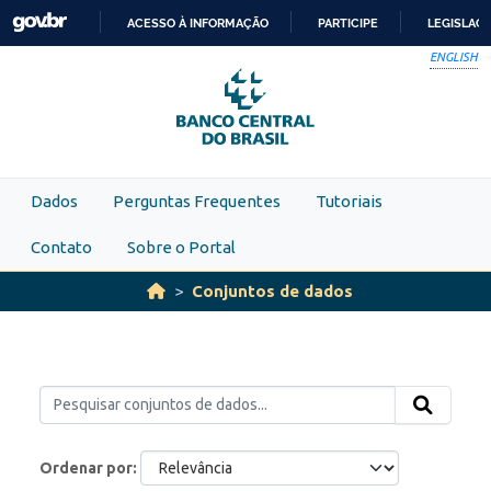
Skip to main content
ACESSO À INFORMAÇÃO
PARTICIPE
LEGISLAÇ
IR
ENGLISH
PARA
O
CONTEÚDO
Dados
Perguntas Frequentes
Tutoriais
Contato
Sobre o Portal
Conjuntos de dados
Ordenar por