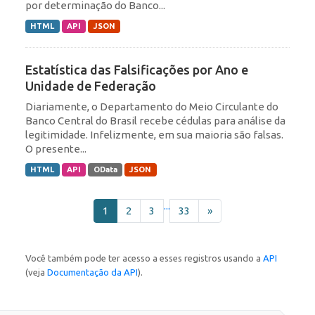
por determinação do Banco...
HTML
API
JSON
Estatística das Falsificações por Ano e
Unidade de Federação
Diariamente, o Departamento do Meio Circulante do
Banco Central do Brasil recebe cédulas para análise da
legitimidade. Infelizmente, em sua maioria são falsas.
O presente...
HTML
API
OData
JSON
...
1
2
3
33
»
Você também pode ter acesso a esses registros usando a
API
(veja
Documentação da API
).