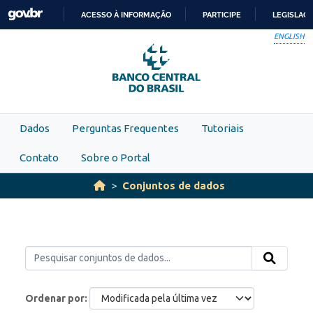
Skip to main content
ACESSO À INFORMAÇÃO
PARTICIPE
LEGISLAÇ
IR
ENGLISH
PARA
O
CONTEÚDO
Dados
Perguntas Frequentes
Tutoriais
Contato
Sobre o Portal
Conjuntos de dados
Ordenar por