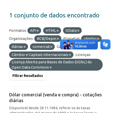
1 conjunto de dados encontrado
Formatos:
API
HTML
OData
Organizações:
BCB/Depin
Etiquetas:
câmbio
diárias
comercial
Grupos:
Câmbio e Capitais Internacionais
Licenças:
Licença Aberta para Bases de Dados (ODbL) do
Open Data Commons
Filtrar Resultados
Dólar comercial (venda e compra) - cotações
diárias
Disponível desde 28.11.1984, refere-se às taxas
administradas até março de 1990 e às taxas livres a