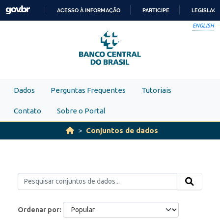
Skip to main content
ACESSO À INFORMAÇÃO
PARTICIPE
LEGISLAÇ
IR
ENGLISH
PARA
O
CONTEÚDO
Dados
Perguntas Frequentes
Tutoriais
Contato
Sobre o Portal
Conjuntos de dados
Ordenar por