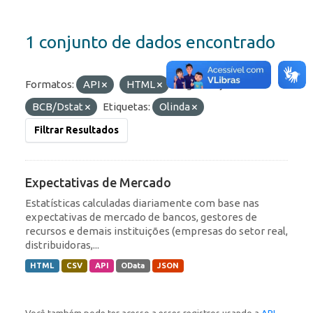
1 conjunto de dados encontrado
Formatos:
API
HTML
Organizações:
BCB/Dstat
Etiquetas:
Olinda
Filtrar Resultados
Expectativas de Mercado
Estatísticas calculadas diariamente com base nas
expectativas de mercado de bancos, gestores de
recursos e demais instituições (empresas do setor real,
distribuidoras,...
HTML
CSV
API
OData
JSON