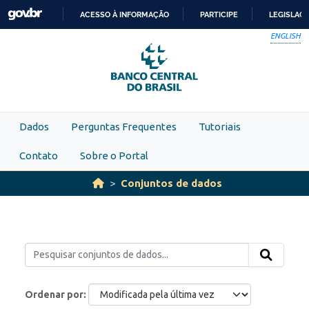
Skip to main content
ACESSO À INFORMAÇÃO
PARTICIPE
LEGISLAÇ
IR
ENGLISH
PARA
O
CONTEÚDO
Dados
Perguntas Frequentes
Tutoriais
Contato
Sobre o Portal
Conjuntos de dados
Ordenar por