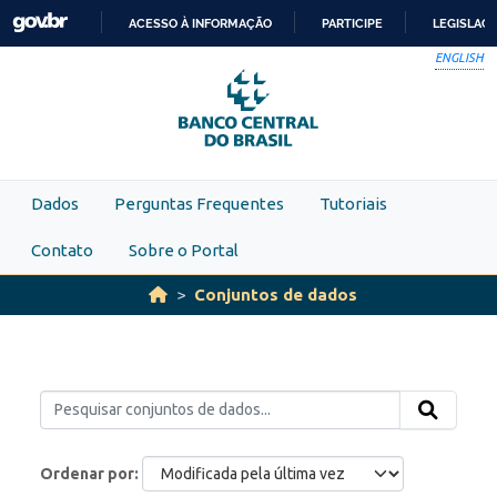
Skip to main content
ACESSO À INFORMAÇÃO
PARTICIPE
LEGISLAÇ
IR
ENGLISH
PARA
O
CONTEÚDO
Dados
Perguntas Frequentes
Tutoriais
Contato
Sobre o Portal
Conjuntos de dados
Ordenar por