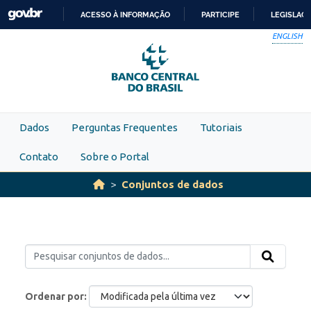
Skip to main content
ACESSO À INFORMAÇÃO
PARTICIPE
LEGISLAÇ
IR
ENGLISH
PARA
O
CONTEÚDO
Dados
Perguntas Frequentes
Tutoriais
Contato
Sobre o Portal
Conjuntos de dados
Ordenar por