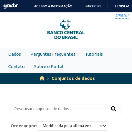
Skip to main content
ACESSO À INFORMAÇÃO
PARTICIPE
LEGISLAÇ
IR
ENGLISH
PARA
O
CONTEÚDO
Dados
Perguntas Frequentes
Tutoriais
Contato
Sobre o Portal
Conjuntos de dados
Ordenar por