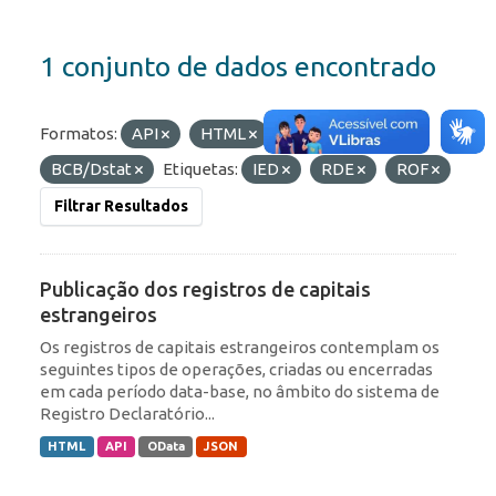
1 conjunto de dados encontrado
Formatos:
API
HTML
Organizações:
BCB/Dstat
Etiquetas:
IED
RDE
ROF
Filtrar Resultados
Publicação dos registros de capitais
estrangeiros
Os registros de capitais estrangeiros contemplam os
seguintes tipos de operações, criadas ou encerradas
em cada período data-base, no âmbito do sistema de
Registro Declaratório...
HTML
API
OData
JSON