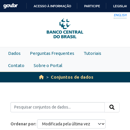
Skip to main content
ACESSO À INFORMAÇÃO
PARTICIPE
LEGISLAÇ
IR
ENGLISH
PARA
O
CONTEÚDO
Dados
Perguntas Frequentes
Tutoriais
Contato
Sobre o Portal
Conjuntos de dados
Ordenar por