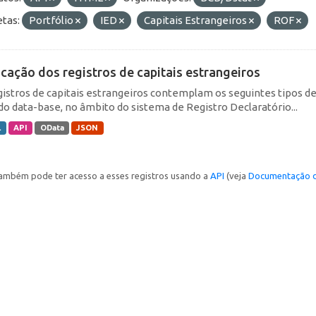
etas:
Portfólio
IED
Capitais Estrangeiros
ROF
icação dos registros de capitais estrangeiros
gistros de capitais estrangeiros contemplam os seguintes tipos d
do data-base, no âmbito do sistema de Registro Declaratório...
L
API
OData
JSON
ambém pode ter acesso a esses registros usando a
API
(veja
Documentação d