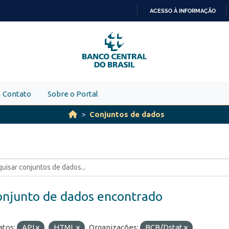
ACESSO À INFORMAÇÃO
IR
PARA
O
CONTEÚDO
Contato
Sobre o Portal
Conjuntos de dados
onjunto de dados encontrado
tos:
API
HTML
Organizações:
BCB/Dstat