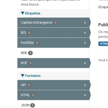
essa busca
Etiqu
Etiquetas
Capitais Estrangeiros
x
1
Publ
Os re
IED
x
1
perío
Portfólio
x
1
HTM
RDE
1
Você t
ROF
x
1
Formatos
API
x
1
HTML
x
1
JSON
1