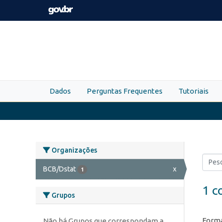
Skip to main content
Dados
Perguntas Frequentes
Tutoriais
Organizações
BCB/Dstat
x
1
1 c
Grupos
Forma
Não há Grupos que correspondam a