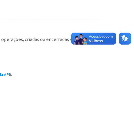
e operações, criadas ou encerradas em cada
a API
).