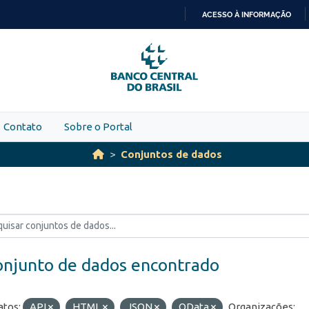
ACESSO À INFORMAÇÃO
IR
PARA
O
CONTEÚDO
Contato
Sobre o Portal
Conjuntos de dados
onjunto de dados encontrado
tos:
API
HTML
JSON
OData
Organizações: