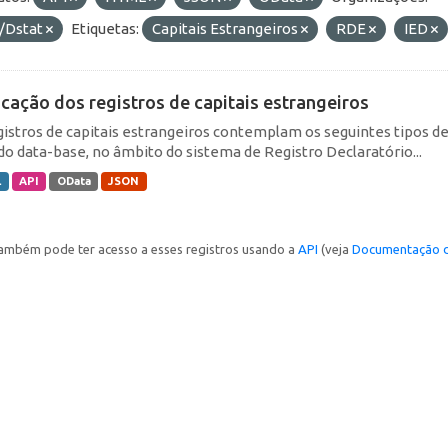
/Dstat
Etiquetas:
Capitais Estrangeiros
RDE
IED
icação dos registros de capitais estrangeiros
gistros de capitais estrangeiros contemplam os seguintes tipos d
do data-base, no âmbito do sistema de Registro Declaratório...
L
API
OData
JSON
ambém pode ter acesso a esses registros usando a
API
(veja
Documentação d