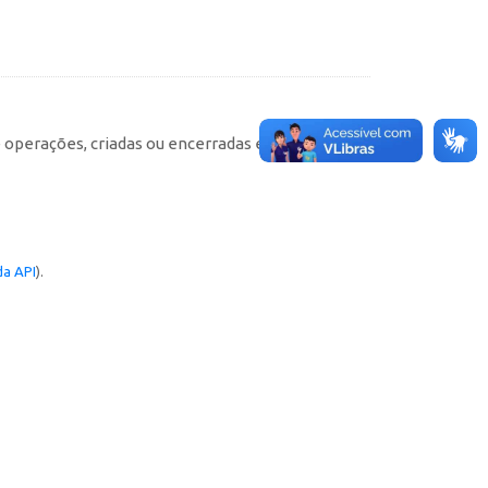
e operações, criadas ou encerradas em cada
a API
).