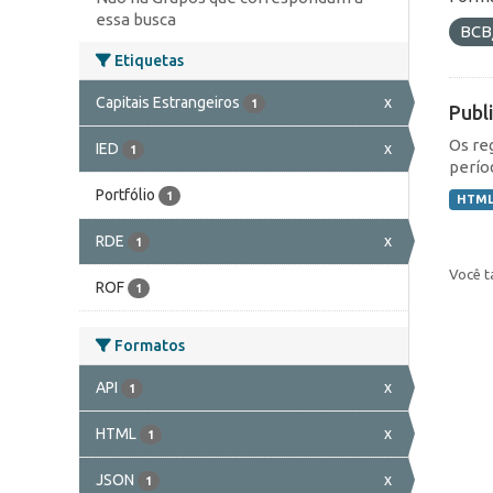
essa busca
BCB
Etiquetas
Capitais Estrangeiros
x
1
Publ
Os re
IED
x
1
perío
Portfólio
1
HTM
RDE
x
1
Você t
ROF
1
Formatos
API
x
1
HTML
x
1
JSON
x
1