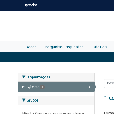
Skip to main content
Dados
Perguntas Frequentes
Tutoriais
Organizações
BCB/Dstat
x
1
1 c
Grupos
Forma
Não há Grupos que correspondam a